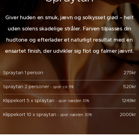
Giver huden en smuk, jævn og solkysset glød – helt
uden solens skadelige stråler. Farven tilpasses din
hudtone og efterlader et naturligt resultat med en
ensartet finish, der udvikler sig flot og falmer jævnt.
Spraytan 1 person
275kr
Spraytan 2 personer
520kr
- spar ca 5%
Klippekort 5 x spraytan
1249kr
- spar næsten 10%
Klippekort 10 x spraytan
2000kr
- spar næsten 30%